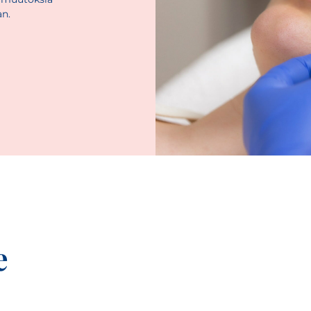
an.
e