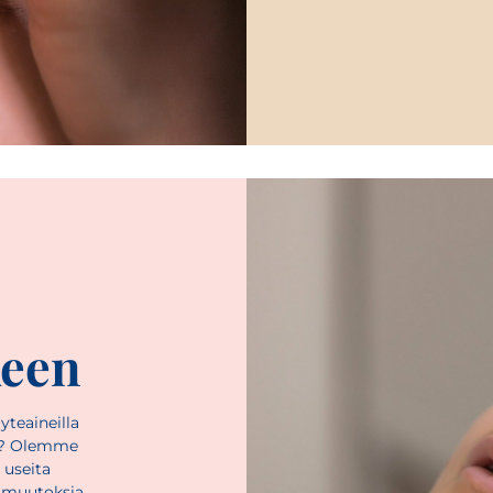
keen
yteaineilla
si? Olemme
 useita
a muutoksia