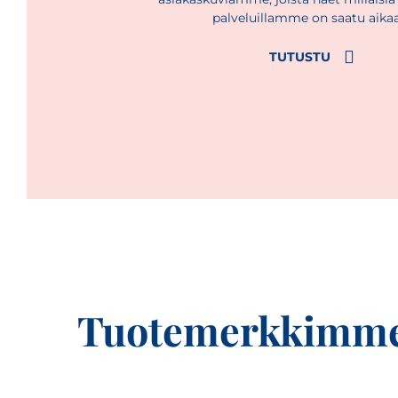
palveluillamme on saatu aika
TUTUSTU
Tuotemerkkimm