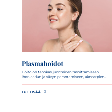
Plasmahoidot
Hoito on tehokas juonteiden tasoittamiseen,
ihonlaadun ja sävyn parantamiseen, aknearpien
hoitoon sekä tummiin silmänalusiin. Hoitoa
suositellaan tehtäväksi sarjahoitona.
LUE LISÄÄ