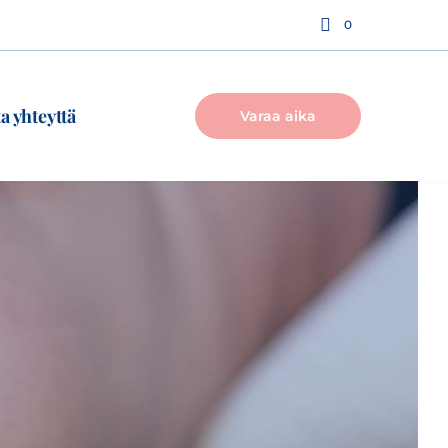
0
a yhteyttä
Varaa aika