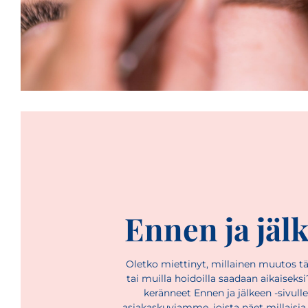
Ennen ja jäl
Oletko miettinyt, millainen muutos tä
tai muilla hoidoilla saadaan aikaisek
keränneet Ennen ja jälkeen -sivulle
asiakaskuviamme, joista näet millaisi