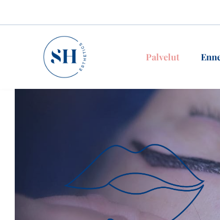
Siirry sisältöön
Palvelut
Enne