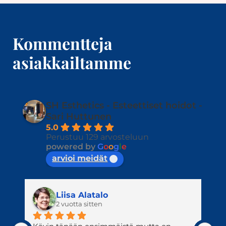
Kommentteja
asiakkailtamme
SH Esthetics - Esteettiset hoidot -
Sari Huttunen
5.0
Perustuu 129 arvosteluun
powered by
G
o
o
g
l
e
arvioi meidät
Aila Räisänen
2 vuotta sitten