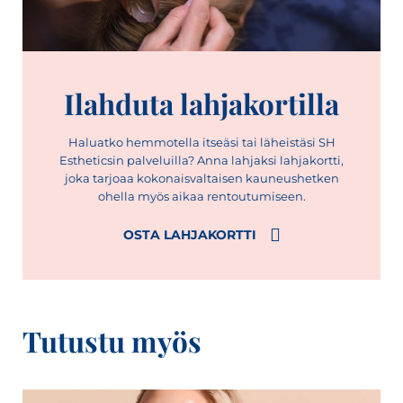
Ilahduta lahjakortilla
Haluatko hemmotella itseäsi tai läheistäsi SH
Estheticsin palveluilla? Anna lahjaksi lahjakortti,
joka tarjoaa kokonaisvaltaisen kauneushetken
ohella myös aikaa rentoutumiseen.
OSTA LAHJAKORTTI
Tutustu myös