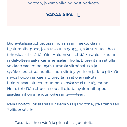
hoitoon, ja varaa aika helposti verkosta.
VARAA AIKA
Biorevitalisaatiohoidossa ihon sisään injektoidaan
hyaluronihappoa, joka tasoittaa ryppyjä ja kosteuttaa ihoa
tehokkaasti sisältä päin. Hoidon voi tehdä kasvojen, kaulan
ja dekolteen sekä kämmenselän iholle. Biorevitalisaatiolla
voidaan vaalentaa myös tummia silmänalusia ja
syväkosteutettaa huulia. Ihon kiinteytyminen jatkuu pitkään
myös hoidon jälkeen. Biorevitalisaatio ei vaikuta
hoidettavan alueen muotoon, koska se ei ole täyteaine.
Hoito tehdään ohuella neulalla, jotta hyaluronihappo
saadaan ihon alle juuri oikeaan syvyyteen.
Paras hoitotulos saadaan 3 kerran sarjahoitona, joka tehdään
3 viikon välein.
Tasoittaa ihon väriä ja pinnallisia juonteita